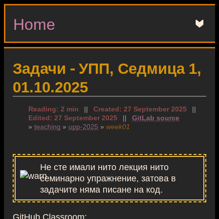
Home
▼
Задачи - УПП, Седмица 1,
01.10.2025
Reading: 2 min
||
Created: 27 September 2025
||
Edited: 27 September 2025
||
GitLab source
»
teaching
»
upp-2025
»
week01
Не сте имали нито лекция нито
семинарно упражнение, затова в
задачите няма писане на код.
GitHub Classroom: