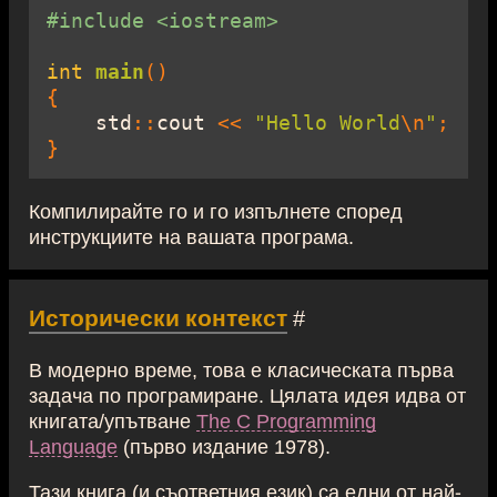
#include <iostream>
int
main
()
{
std
::
cout 
<<
"Hello World
\n
"
;
}
Компилирайте го и го изпълнете според
инструкциите на вашата програма.
Исторически контекст
#
В модерно време, това е класическата първа
задача по програмиране. Цялата идея идва от
книгата/упътване
The C Programming
Language
(първо издание 1978).
Тази книга (и съответния език) са едни от най-