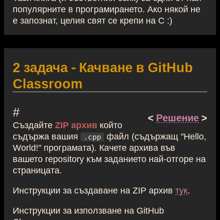
популярните в програмирането. Ако някой не
е запознат, целия свят се крепи на C :)
2 задача - Качване в GitHub
Classroom
#
<
Решение
>
Създайте
ZIP архив
който
съдържа вашия
файл (съдържащ "Hello,
.cpp
World!" програмата). Качете архива във
вашето repository към заданието най-отгоре на
страницата.
Инструкции за създаване на ZIP архив
тук
.
Инструкции за използване на GitHub