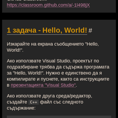
https://classroom.github.com/a/-1l498jX
1 задача - Hello, World!
#
Изкарайте на екрана съобщението "Hello,
World!".
Ако използвате Visual Studio, проектът по
подразбиране трябва да съдържа програмата
за "Hello, World!". Нужно е единствено да я
компилирате и пуснете, както са инструкциите
в
презентацията "Visual Studio"
.
Ако използвате друга среда/редактор,
създайте
файл със следното
C++
съдържание: