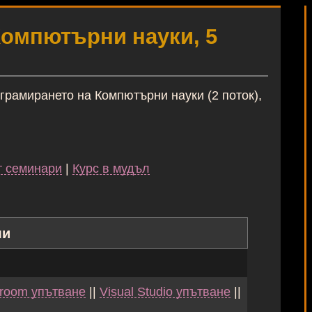
Компютърни науки, 5
грамирането на Компютърни науки (2 поток),
т семинари
|
Курс в мудъл
ли
sroom упътване
||
Visual Studio упътване
||