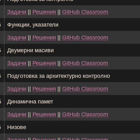
Задачи
||
Решения
||
GitHub Classroom
5
Функции, указатели
Задачи
||
Решения
||
GitHub Classroom
5
Двумерни масиви
Задачи
||
Решения
||
GitHub Classroom
5
Подготовка за архитектурно контролно
Задачи
||
Решения
||
GitHub Classroom
5
Динамична памет
Задачи
||
Решения
||
GitHub Classroom
5
Низове
Задачи
||
Решения
||
GitHub Classroom