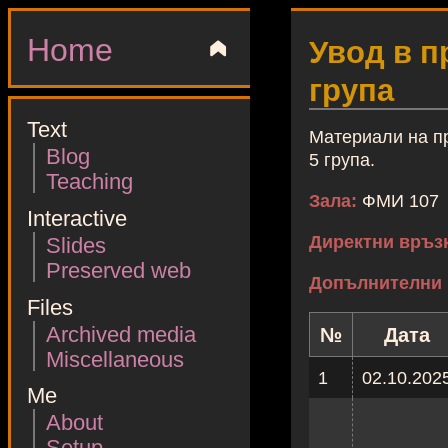
Home
▲
Увод в п
група
Text
Материали на пр
Blog
5 група.
Teaching
Зала:
ФМИ 107
Interactive
Директни връз
Slides
Preserved web
Допълнителни 
Files
Archived media
№
Дата
Miscellaneous
1
02.10.202
Me
About
Setup