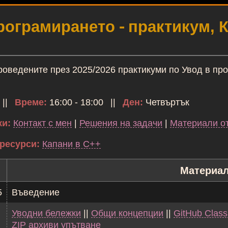
рограмирането - практикум, 
оведените през 2025/2026 практикуми по Увод в про
 ||
Време:
16:00 - 18:00 ||
Ден:
Четвъртък
ки:
Контакт с мен
|
Решения на задачи
|
Материали о
ресурси:
Капани в C++
Материа
5
Въведение
Уводни бележки
||
Общи концепции
||
GitHub Clas
ZIP архиви упътване