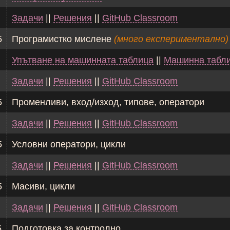
Задачи
||
Решения
||
GitHub Classroom
5
Програмистко мислене
(много експериментално)
Упътване на машинната таблица
||
Машинна табл
Задачи
||
Решения
||
GitHub Classroom
5
Променливи, вход/изход, типове, оператори
Задачи
||
Решения
||
GitHub Classroom
5
Условни оператори, цикли
Задачи
||
Решения
||
GitHub Classroom
5
Масиви, цикли
Задачи
||
Решения
||
GitHub Classroom
5
Подготовка за контролно