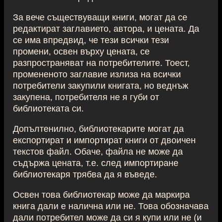
За вече съществуващи книги, могат да се
редактират заглавието, автора, и цената. Да
се има впредвид, че тези всички тези
промени, освен върху цената, се
разпространяват на потребителите. Тоест,
промененото заглавие излиза на всички
потребители закупили книгата, но веднъж
закупена, потребителя не я губи от
библиотеката си.
Допълтенилно, библиотекарите могат да
експортират и импортират книги от двоичен
текстов файл. Обаче, файла не може да
съдържа цената, т.е. след импортиране
библиотекаря трябва да я въведе.
Освен това библиотекар може да маркира
книга дали е налична или не. Това обозначава
дали потребител може да си я купи или не (и