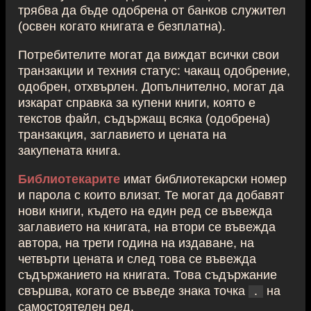
трябва да бъде одобрена от банков служител
(освен когато книгата е безплатна).
Потребителите могат да виждат всички свои
транзакции и техния статус: чакащ одобрение,
одобрен, отхвърлен. Допълнително, могат да
изкарат справка за купени книги, която е
текстов файл, съдържащ всяка (одобрена)
транзакция, заглавието и цената на
закупената книга.
Библиотекарите
имат библиотекарски номер
и парола с които влизат. Те могат да добавят
нови книги, където на един ред се въвежда
заглавието на книгата, на втори се въвежда
автора, на трети година на издаване, на
четвърти цената и след това се въвежда
съдържанието на книгата. Това съдържание
свършва, когато се въведе знака точка
на
.
самостоятелен ред.