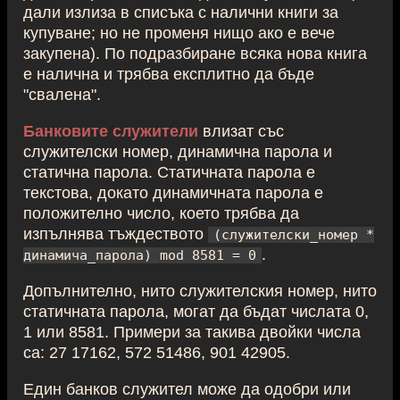
дали излиза в списъка с налични книги за
купуване; но не променя нищо ако е вече
закупена). По подразбиране всяка нова книга
е налична и трябва експлитно да бъде
"свалена".
Банковите служители
влизат със
служителски номер, динамична парола и
статична парола. Статичната парола е
текстова, докато динамичната парола е
положително число, което трябва да
изпълнява тъждеството
(служителски_номер *
.
динамича_парола) mod 8581 = 0
Допълнително, нито служителския номер, нито
статичната парола, могат да бъдат числата 0,
1 или 8581. Примери за такива двойки числа
са: 27 17162, 572 51486, 901 42905.
Един банков служител може да одобри или