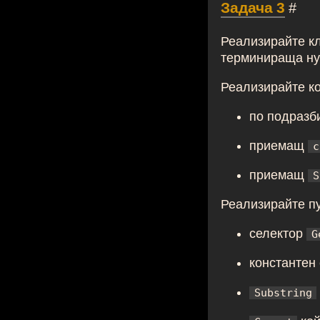
Задача 3
#
Реализирайте к
терминираща ну
Реализирайте ко
по подразби
приемащ
c
приемащ
S
Реализирайте п
селектор
G
константен
Substring