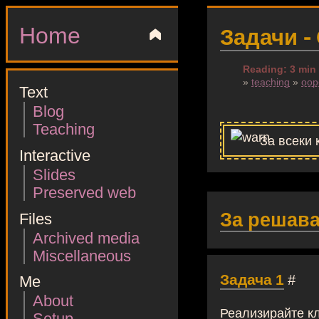
Home
▲
Задачи -
Reading: 3 min
»
teaching
»
oop
Text
Blog
Teaching
За всеки
Interactive
Slides
Preserved web
За решав
Files
Archived media
Miscellaneous
Задача 1
#
Me
About
Реализирайте к
Setup