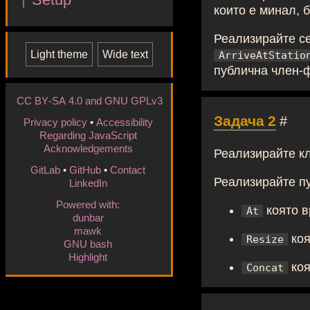
които е минал, б
Реализирайте се
Light
theme
Wide
text
ArriveAtStatio
публична член-
CC BY-SA 4.0 and GNU GPLv3
Задача 2
#
Privacy policy
•
Accessibility
Regarding JavaScript
Acknowledgements
Реализирайте к
GitLab
•
GitHub
•
Contact
Реализирайте п
LinkedIn
Powered with:
която в
At
dunbar
mawk
коя
Resize
GNU bash
Highlight
коя
Concat