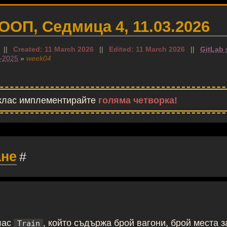
 ООП, Седмица 4, 11.03.2026
||
Created: 11 March 2026
||
Edited: 11 March 2026
||
GitLab 
-2025
»
week04
 клас имплементирайте
голяма четворка!
ане
#
лас
, който съдържа брой вагони, брой места з
Train