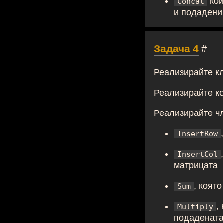
кой
Concat
и подаден
Задача 4
#
Реализирайте к
Реализирайте ко
Реализирайте ч
InsertRow
InsertCol
матрицата
, коят
Sum
,
Multiply
подадената