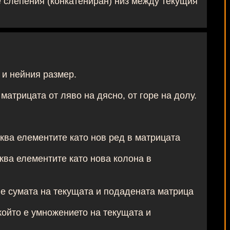
е слепения (конкатениран) низ между текущия
 и нейния размер.
матрицата от ляво на дясно, от горе на долу.
ъква елементите като нов ред в матрицата
ъква елементите като нова колона в
 е сумата на текущата и подадената матрица
който е умножението на текущата и