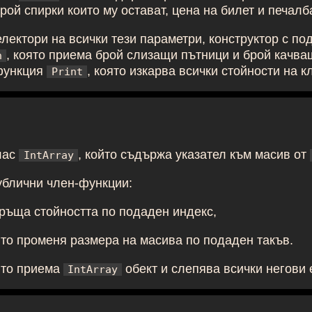
рой спирки които му остават, цена на билет и печалб
лектори на всички тези параметри, конструктор с п
, която приема брой слизащи пътници и брой качва
n
функция
, която изкарва всички стойности на к
Print
лас
, който съдържа указател към масив от
IntArray
ублични член-функции:
ръща стойността по подаден индекс,
то променя размера на масива по подаден такъв.
то приема
обект и слепява всички негови 
IntArray