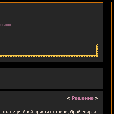
source
<
Решение
>
а пътници, брой приети пътници, брой спирки