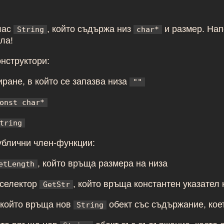
лас
, който съдържа низ
и размер. Нап
String
char*
ла!
нструктори:
ране, в който се запазва низа
""
onst char*
tring
ублични член-функции:
, който връща размера на низа
etLength
 селектор
, който връща константен указател 
GetStr
който връща нов
обект със съдържание, кое
String