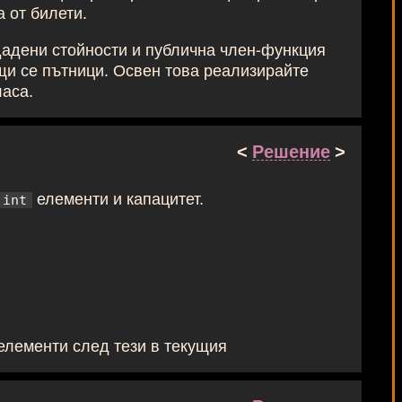
а от билети.
одадени стойности и публична член-функция
щи се пътници. Освен това реализирайте
ласа.
<
Решение
>
елементи и капацитет.
int
елементи след тези в текущия