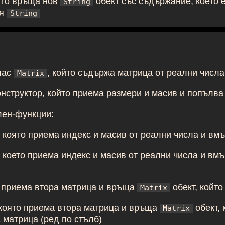
то връща нов
обект със съдържание, което 
String
ия
String
лас
, който съдържа матрица от реални числа
Matrix
нструктор, който приема размери и масив и попълва 
лен-функции:
, която приема индекс и масив от реални числа и вм
, което приема индекс и масив от реални числа и вм
о приема втора матрица и връща
обект, който
Matrix
 която приема втора матрица и връща
обект, 
Matrix
 матрица (ред по стълб)