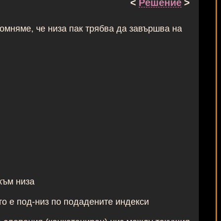
<
Решение
>
омняме, че низа пак трябва да завършва на
към низа
то е под-низ по подадените индекси