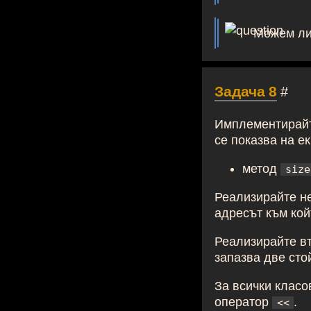
Можем ли
Задача 8
#
Имплементирайт
се показва на е
метод
size
Реализирайте н
адресът към кой
Реализирайте в
запазва две сто
За всички клас
оператор
.
<<