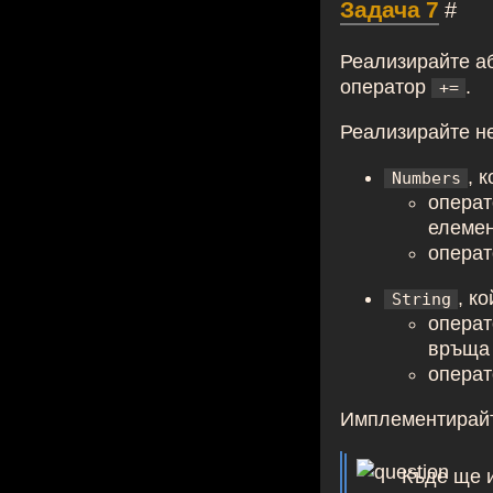
Задача 7
#
Реализирайте а
оператор
.
+=
Реализирайте н
, 
Numbers
опера
елемен
опера
, к
String
опера
връща 
опера
Имплементирайт
Къде ще 