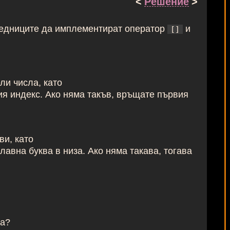
<
Решение
>
ледниците да имплементират оператор
и
[]
ли числа, като
я индекс. Ако няма такъв, връщате първия
ви, като
главна буква в низа. Ако няма такава, тогава
ца?