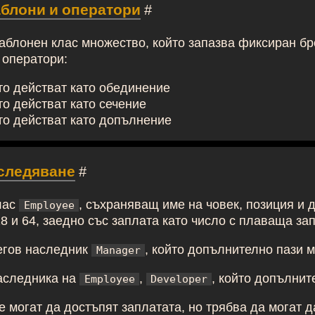
аблони и оператори
#
блонен клас множество, който запазва фиксиран бр
 оператори:
то действат като обединение
о действат като сечение
то действат като допълнение
аследяване
#
лас
, съхраняващ име на човек, позиция и 
Employee
8 и 64, заедно със заплата като число с плаваща зап
егов наследник
, който допълнително пази 
Manager
аследника на
,
, който допълнит
Employee
Developer
 могат да достъпят заплатата, но трябва да могат 