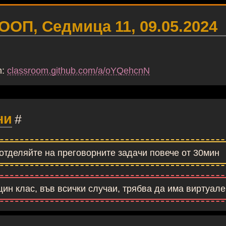
 ООП, Седмица 11, 09.05.2024
m:
classroom.github.com/a/oYQehcnN
ни
#
отделяйте на преговорните задачи повече от 30мин
ин клас, във всички случаи, трябва да има виртуале