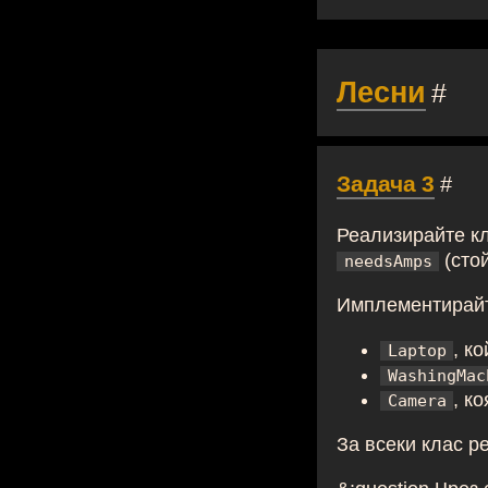
Лесни
#
Задача 3
#
Реализирайте к
(стой
needsAmps
Имплементирайт
, к
Laptop
WashingMac
, к
Camera
За всеки клас 
&:question Чре