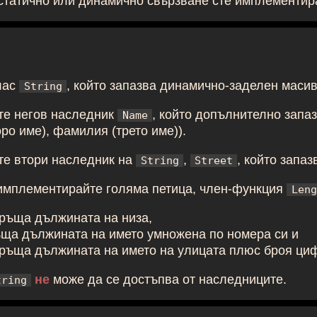
лас
, който запазва динамично-заделен масив
String
е негов наследник
, който допълнително запаз
Name
ро име), фамилия (трето име)).
е втори наследник на
,
, който запаз
String
Street
 имплементирайте голяма петица, член-функция
Leng
ръща дължината на низа,
ща дължината на името умножена по номера си и
ръща дължината на името на улицата плюс броя циф
не
може да се достъпва от наследниците.
tring