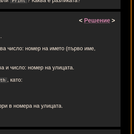
Print
<
Решение
>
.
ва число: номер на името (първо име,
ва и число: номер на улицата.
, като:
th
ри в номера на улицата.