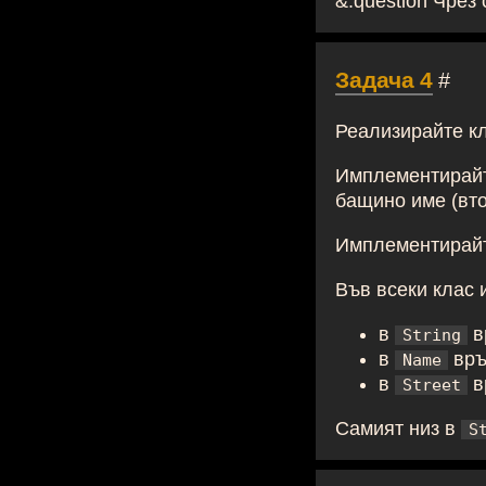
Задача 4
#
Реализирайте к
Имплементирайт
бащино име (вто
Имплементирайт
Във всеки клас
в
в
String
в
връ
Name
в
в
Street
Самият низ в
S