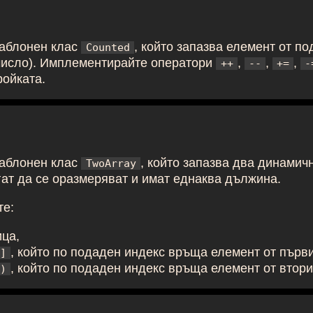
аблонен клас
, който запазва елемент от по
Counted
число). Имплементирайте оператори
,
,
,
++
--
+=
-
ройката.
аблонен клас
, който запазва два динамич
TwoArray
ат да се оразмеряват и имат еднаква дължина.
те:
ица,
, който по подаден индекс връща елемент от първи
]
, който по подаден индекс връща елемент от втори
)