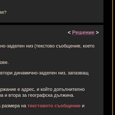
ия?
<
Решение
>
но-заделен низ (текстово съобщение, което
:
ове.
и втори динамично-заделен низ, запазващ
ържание е адрес, и който допълнително
на и втора за географска дължина.
а размера на
текстовото съобщение
и