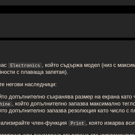
лас
, който съдържа модел (низ с макси
Electronics
ности с плаваща запетая).
е негови наследници:
ойто допълнително съхранява размер на екрана като
, който допълнително запазва максимално тегло
hine
оято допълнително запазва резолюция като число с п
реализирайте член-функция
, която изкарва вс
Print
з статично или динамично свързване сте имплементи