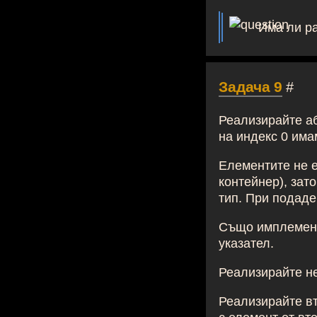
Има ли р
Задача 9
#
Реализирайте а
на индекс 0 имам
Елементите не е
контейнер), зат
тип. При подаде
Също имплемент
указател.
Реализирайте н
Реализирайте в