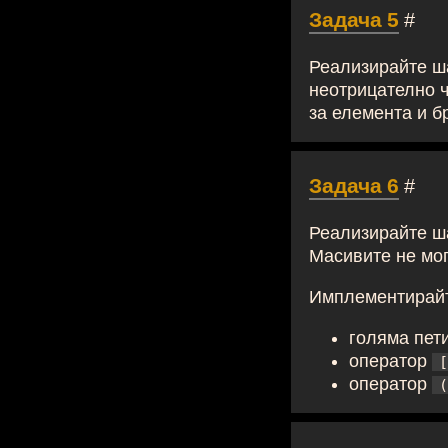
Задача 5
#
Реализирайте ш
неотрицателно 
за елемента и б
Задача 6
#
Реализирайте ш
Масивите не мог
Имплементирай
голяма пет
оператор
[
оператор
(