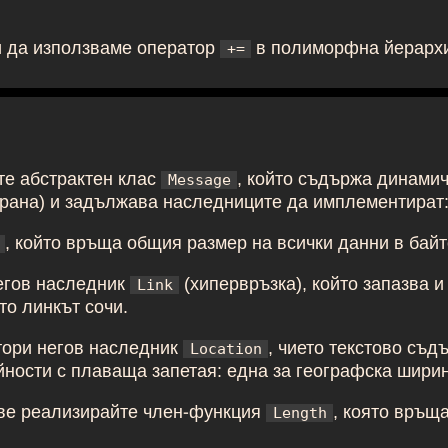
 да използваме оператор
в полиморфна йерарх
+=
е абстрактен клас
, който съдържа динамич
Message
крана) и задължава наследниците да имплементират
, който връща общия размер на всички данни в байт
егов наследник
(хипервръзка), който запазва 
Link
то линкът сочи.
тори негов наследник
, чието текстово съд
Location
йности с плаваща запетая: една за географска шири
ове реализирайте член-функция
, която връщ
Length