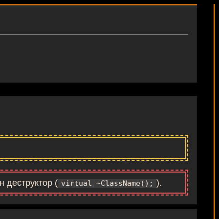
н деструктор (
).
virtual ~ClassName();