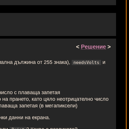
<
Решение
>
мална дължина от 255 знака),
и
needsVolts
 число с плаваща запетая
 на прането, като цяло неотрицателно число
лаваща запетая (в мегапиксели)
ички данни на екрана.
рали
? Каква е разликата?