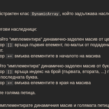
бстрактен клас
, който задължава нас
DynamicArray
егови наследници:
който "имплементира" динамично-заделен масив от це
тор
връща първия елемент, по-малък от подадени
[]
т.
тор
вмъква елементите в началото на масива
+=
ойто "имплементира" динамично-заделен масив от бук
тор
връща индекс на брой (първата, втората, ...) 
[]
последната буква.
тор
вмъква елементите в края на масива
+=
е голяма петица.
имплементирате динамичния масив и голямата пети