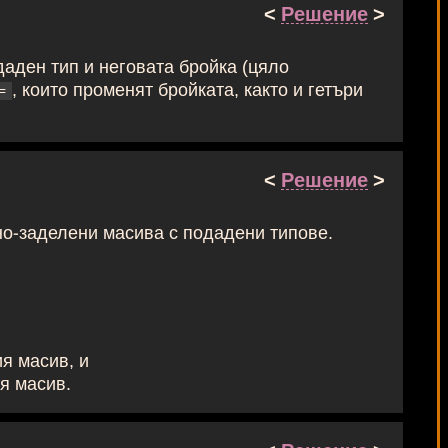
<
Решение
>
даден тип и неговата бройка (цяло
, които променят бройката, както и гетъри
=
<
Решение
>
но-заделени масива с подадени типове.
я масив, и
я масив.