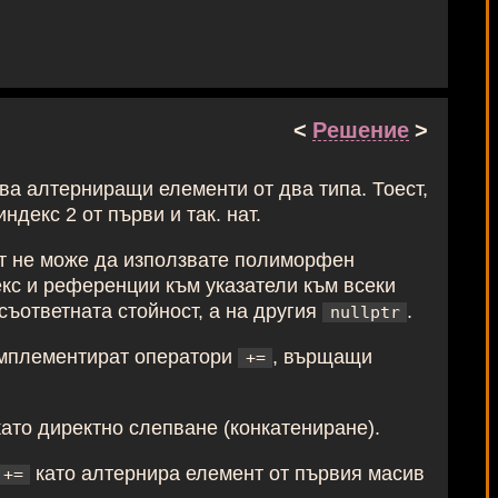
<
Решение
>
ява алтерниращи елементи от два типа. Тоест,
ндекс 2 от първи и так. нат.
ст не може да използвате полиморфен
кс и референции към указатели към всеки
съответната стойност, а на другия
.
nullptr
имплементират оператори
, върщащи
+=
ато директно слепване (конкатениране).
като алтернира елемент от първия масив
+=