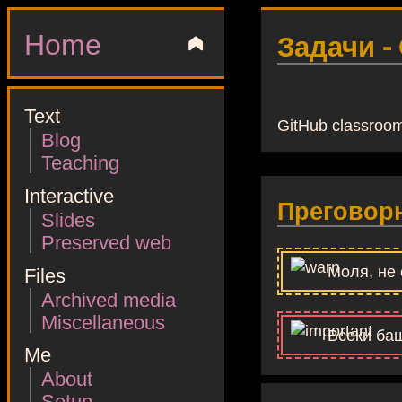
Home
▲
Задачи -
Text
GitHub classroo
Blog
Teaching
Interactive
Преговор
Slides
Preserved web
Моля, не 
Files
Archived media
Miscellaneous
Всеки бащ
Me
About
Setup