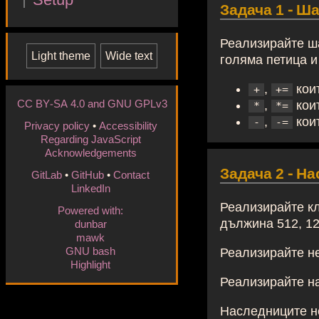
Задача 1 - Ш
Реализирайте ша
Light
theme
Wide
text
голяма петица и
,
кои
+
+=
CC BY-SA 4.0 and GNU GPLv3
,
коит
*
*=
,
кои
-
-=
Privacy policy
•
Accessibility
Regarding JavaScript
Acknowledgements
Задача 2 - Н
GitLab
•
GitHub
•
Contact
LinkedIn
Реализирайте к
Powered with:
дължина 512, 12
dunbar
mawk
GNU bash
Реализирайте н
Highlight
Реализирайте н
Наследниците не