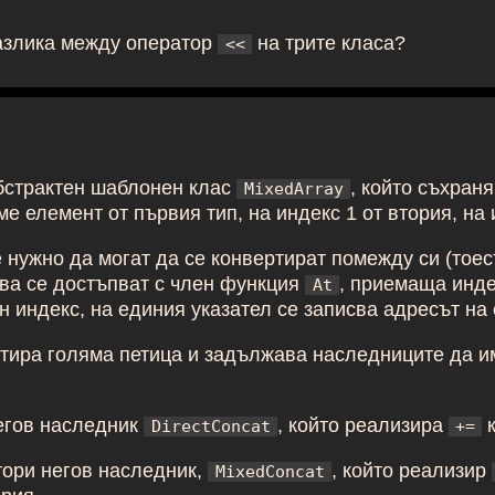
азлика между оператор
на трите класа?
<<
бстрактен шаблонен клас
, който съхран
MixedArray
е елемент от първия тип, на индекс 1 от втория, на и
 нужно да могат да се конвертират помежду си (тое
ова се достъпват с член функция
, приемаща инде
At
н индекс, на единия указател се записва адресът на 
ира голяма петица и задължава наследниците да 
егов наследник
, който реализира
к
DirectConcat
+=
тори негов наследник,
, който реализир
MixedConcat