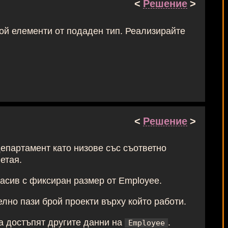
<
Решение
>
ой елементи от подаден тип. Реализирайте
<
Решение
>
департамент като низове със съответно
етая.
масив с фиксиран размер от Employee.
елно пази брой проекти върху който работи.
да достъпят другите данни на
.
Employee