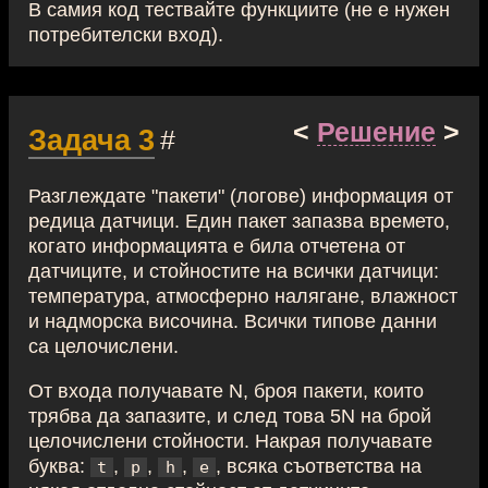
В самия код тествайте функциите (не е нужен
потребителски вход).
<
Решение
>
Задача 3
#
Разглеждате "пакети" (логове) информация от
редица датчици. Един пакет запазва времето,
когато информацията е била отчетена от
датчиците, и стойностите на всички датчици:
температура, атмосферно налягане, влажност
и надморска височина. Всички типове данни
са целочислени.
От входа получавате N, броя пакети, които
трябва да запазите, и след това 5N на брой
целочислени стойности. Накрая получавате
буква:
,
,
,
, всяка съответства на
t
p
h
e