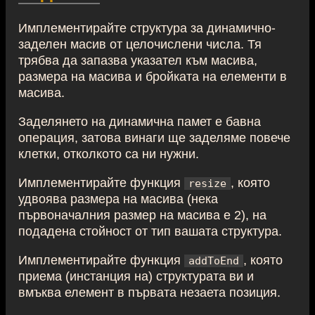
Имплементирайте структура за динамично-
заделен масив от целочислени числа. Тя
трябва да запазва указател към масива,
размера на масива и бройката на елементи в
масива.
Заделянето на динамична памет е бавна
операция, затова винаги ще заделяме повече
клетки, отколкото са ни нужни.
Имплементирайте функция
, която
resize
удвоява размера на масива (нека
първоначалния размер на масива е 2), на
подадена стойност от тип вашата структура.
Имплементирайте функция
, която
addToEnd
приема (инстанция на) структурата ви и
вмъква елемент в първата незаета позиция.