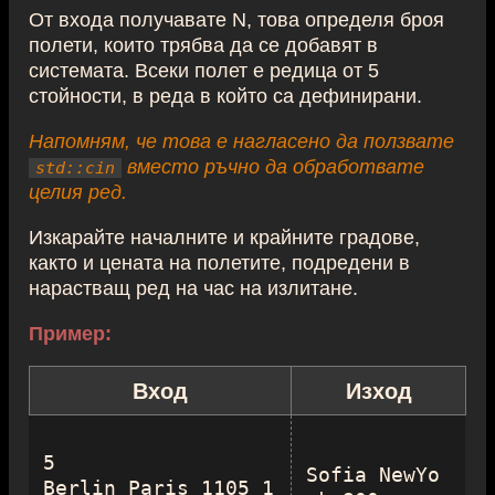
От входа получавате N, това определя броя
полети, които трябва да се добавят в
системата. Всеки полет е редица от 5
стойности, в реда в който са дефинирани.
Напомням, че това е нагласено да ползвате
вместо ръчно да обработвате
std::cin
целия ред.
Изкарайте началните и крайните градове,
както и цената на полетите, подредени в
нарастващ ред на час на излитане.
Пример:
Вход
Изход
5

Sofia NewYo
Berlin Paris 1105 1