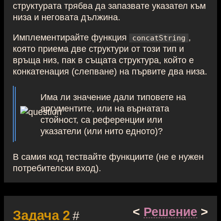
структурата трябва да запазвате указател към
низа и неговата дължина.
Имплементирайте функция
,
concatString
която приема две структури от този тип и
връща низ, пак в същата структура, който е
конкатенация (слепване) на първите два низа.
Има ли значение дали типовете на
аргументите, или на върнатата
стойност, са референции или
указатели (или нито едното)?
В самия код тествайте функциите (не е нужен
потребителски вход).
<
Решение
>
Задача 2
#