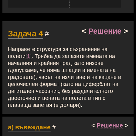
<
Решение
>
Задача 4
#
Направете структура за съхранение на
полети
[1]
. Трябва да запазите имената на
началния и крайния град като низове
(допускаме, че няма шпации в имената на
градовете), часът на излитане и на кацане в
целочислен формат (като на циферблат на
дигитален часовник, без разделителното
двоеточие) и цената на полета в тип с
плаваща запетая (в долари).
<
Решение
>
а) въвеждане
#