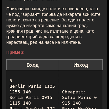
Прикачване между полети е позволено, така
че под "вариант" трябва да изкарате всичките
полети, които са решение. За един полет е
нужно да изкарате само началния град,
крайния град, час на излитане и цена, като
градовете трябва да са подредени в
нарастващ ред на часа на излитане.
Пример:
Вход
Изход
5

Berlin Paris 1105 
1255 140

Cheapest:

Sofia Paris 0915 
Sofia Paris 0
1115 140

915 140

Paris NewYork 122
Paris NewYork 