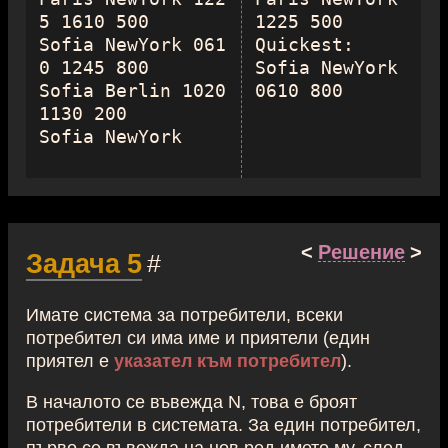
5 1610 500

1225 500

Sofia NewYork 061
Quickest:

0 1245 800

Sofia NewYork 
Sofia Berlin 1020 
1130 200

<
Решение
>
Задача 5
#
Имате система за потребители, всеки
потребител си има име и приятели (един
приятел е
указател към потребител
).
В началото се въвежда N, това е броят
потребители в системата. За един потребител,
първо се въвежда на нов ред името му, след