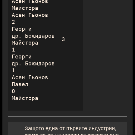
Асен Гьонов

Майстора

Асен Гьонов

2

Георги

др. Божидаров

3
Майстора

1

Георги

др. Божидаров

1

Асен Гьонов

Павел

0

Защото една от първите индустрии,