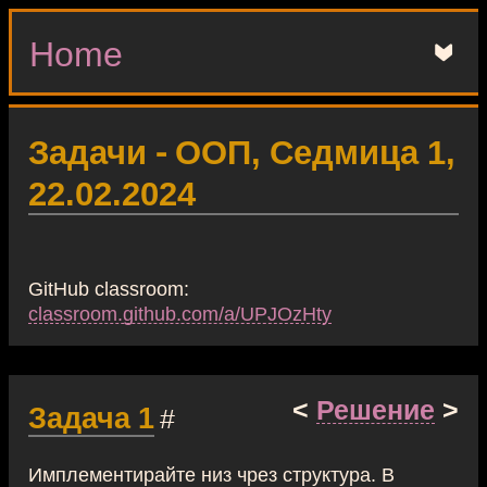
Home
▼
Задачи - ООП, Седмица 1,
22.02.2024
GitHub classroom:
classroom.github.com/a/UPJOzHty
<
Решение
>
Задача 1
#
Имплементирайте низ чрез структура. В