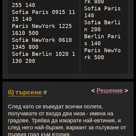
rk 800

255 140

Sofia Paris 
Sofia Paris 0915 11
140

15 140

Sofia Berli
Paris NewYork 1225 
n 200

1610 500

Berlin Pari
Sofia NewYork 0610 
s 140

1345 800

Paris NewYo
Sofia Berlin 1020 1
<
Решение
>
б) търсене
#
След като се въведат всички полети,
получавате от входа два низа - имена на
градове. Трябва да изкарате най-евтиния, и
след него най-бързия, вариант за пътуване от
първия град към втория.