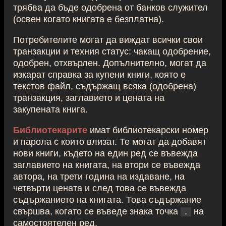
трябва да бъде одобрена от банков служител
(освен когато книгата е безплатна).
Потребителите могат да виждат всички свои
транзакции и техния статус: чакащ одобрение,
одобрен, отхвърлен. Допълнително, могат да
изкарат справка за купени книги, която е
текстов файл, съдържащ всяка (одобрена)
транзакция, заглавието и цената на
закупената книга.
Библиотекарите
имат библиотекарски номер
и парола с които влизат. Те могат да добавят
нови книги, където на един ред се въвежда
заглавието на книгата, на втори се въвежда
автора, на трети година на издаване, на
четвърти цената и след това се въвежда
съдържанието на книгата. Това съдържание
свършва, когато се въведе знака точка
на
.
самостоятелен ред.