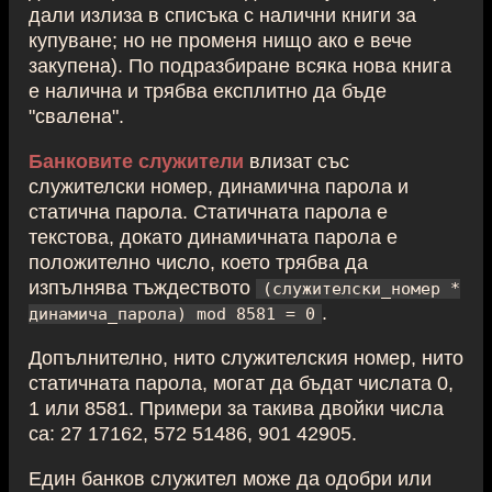
дали излиза в списъка с налични книги за
купуване; но не променя нищо ако е вече
закупена). По подразбиране всяка нова книга
е налична и трябва експлитно да бъде
"свалена".
Банковите служители
влизат със
служителски номер, динамична парола и
статична парола. Статичната парола е
текстова, докато динамичната парола е
положително число, което трябва да
изпълнява тъждеството
(служителски_номер *
.
динамича_парола) mod 8581 = 0
Допълнително, нито служителския номер, нито
статичната парола, могат да бъдат числата 0,
1 или 8581. Примери за такива двойки числа
са: 27 17162, 572 51486, 901 42905.
Един банков служител може да одобри или