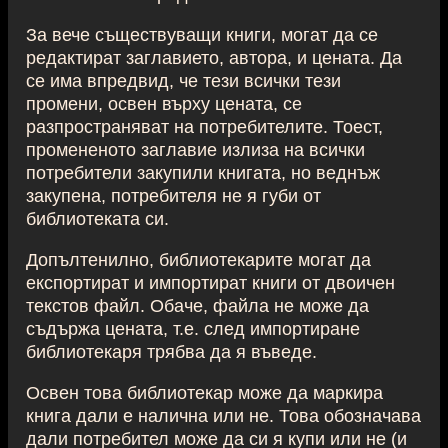
За вече съществуващи книги, могат да се
редактират заглавието, автора, и цената. Да
се има впредвид, че тези всички тези
промени, освен върху цената, се
разпространяват на потребителите. Тоест,
промененото заглавие излиза на всички
потребители закупили книгата, но веднъж
закупена, потребителя не я губи от
библиотеката си.
Допълтенилно, библиотекарите могат да
експортират и импортират книги от двоичен
текстов файл. Обаче, файла не може да
съдържа цената, т.е. след импортиране
библиотекаря трябва да я въведе.
Освен това библиотекар може да маркира
книга дали е налична или не. Това обозначава
дали потребител може да си я купи или не (и